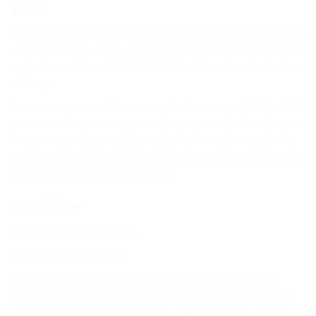
web
Articolele din acest sit pot include conținut înglobat (de exemplu,
videouri, imagini, articole etc.). Conținutul înglobat de pe alte situri
web se comporta exact la fel ca și cum vizitatorii au vizualizat un
alt sit web.
Aceste situri web pot să colecteze date despre tine, să folosească
cookie-uri, să înglobeze urmărirea suplimentară de la părți terțe și
să-ți monitorizeze interacțiunea cu conținutul înglobat, inclusiv
să-ți urmărească interacțiunea cu conținutul înglobat dacă ai un
cont și ești autentificat în acel sit web.
Analitice
Cu cine partajăm datele tale
Cât timp îți păstrăm datele
Dacă lași un comentariu, comentariul și metadatele lui sunt
păstrate pe o perioadă nedeterminată. Așa putem recunoaște și
aproba automat toate comentariile următoare în loc să le ținem