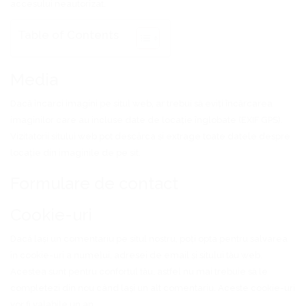
accesului neautorizat.
Table of Contents
Media
Dacă încarci imagini pe situl web, ar trebui să eviți încărcarea
imaginilor care au incluse date de locație înglobate (EXIF GPS).
Vizitatorii sitului web pot descărca și extrage toate datele despre
locație din imaginile de pe sit.
Formulare de contact
Cookie-uri
Dacă lași un comentariu pe situl nostru, poți opta pentru salvarea
în cookie-uri a numelui, adresei de email și sitului tău web.
Acestea sunt pentru confortul tău, astfel nu mai trebuie să le
completezi din nou când lași un alt comentariu. Aceste cookie-uri
vor fi valabile un an.