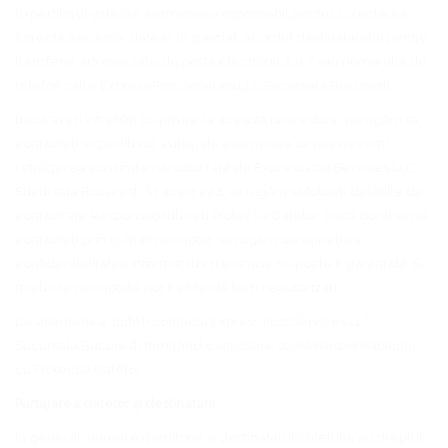
Expeditorul este de asemenea responsabil pentru colectarea
corectă a acestor date și, în special, acordul destinatarului pentru
transferul adresei sale de poștă electronică și / sau numărului de
telefon către Express Post Services LLC Sucursala Bucuresti.
Dacă aveți întrebări cu privire la această procedură, vă rugăm să
contactați expeditorul. Puteți de asemenea să vă exprimați
retragerea consimțământului față de Express Post Services LLC
Sucursala Bucuresti. În acest caz, vă rugăm să folosiți detaliile de
contact ale Responsabilului cu Protecția Datelor. Dacă doriți să ne
contactați prin e-mail necriptat, vă rugăm să rețineți că
confidențialitatea informațiilor transmise nu poate fi garantată. E-
mailurile necriptate pot fi citite de terți neautorizați.
De asemenea, puteți contacta Express Post Services LLC
Sucursala Bucuresti trimițând o scrisoare scrisă Responsabilului
cu Protecția Datelor.
Partajarea datelor și destinatarii
În general, numai expeditorul și destinatarul coletului au dreptul