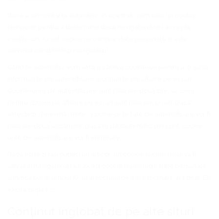
Dacă ai un cont și te autentifici în acest sit, vom seta un cookie
temporar pentru a determina dacă navigatorul tău acceptă
cookie-uri. Acest cookie nu conține date personale și este
eliminat când închizi navigatorul.
Când te autentifici, vom seta și câteva cookie-uri pentru a-ți salva
informațiile de autentificare și opțiunile de afișare pe ecran.
Cookie-urile de autentificare sunt păstrate două zile, iar cele
pentru opțiuni de afișare pe ecran sunt păstrate un an. Dacă
selectezi „Ține-mă minte”, cookie-urile tale de autentificare vor fi
păstrate două săptămâni. Dacă te dezautentifici din cont, cookie-
urile de autentificare vor fi eliminate.
Dacă editezi sau publici un articol, un cookie suplimentar va fi
salvat în navigatorul tău. Acest cookie nu include date personale
și indică pur și simplu ID-ul articolului pe care tocmai l-ai editat. El
expiră după 1 zi.
Conținut înglobat de pe alte situri