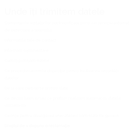
Unde îți trimitem datele
Comentariile vizitatorilor pot fi verificate printr-un serviciu automat
de detectare a spamului.
Informațiile tale de contact
Informații suplimentare
Cum îți protejăm datele
Ce proceduri avem la dispoziție pentru încălcarea securității
datelor
De la care părți terțe primim date
Ce decizii luăm și/sau ce profiluri realizăm automat cu datele
utilizatorilor
Cerințe pentru divulgarea unei afaceri controlată de guvern
Dreptul de a depune o reclamație