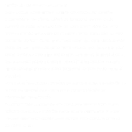
furnizorului de servicii de curierat.
Orice costuri suplimentare suferite din cauza unor cerințe
suplimentare ale clientului față de furnizorul de servicii de
curierat selectat sunt suportate de către client. Rom Curier își
rezervă dreptul de a cere de la client rambursarea cheltuielilor,
acoperite de Rom Curier în numele clientului, chiar dacă aceste
cheltuieli sunt generate după încheierea serviciului de transport.
Clientul este de acord în mod expres să renunțe la dreptul de a
anula acordul cu Rom Curier în momentul în care Rom Curier
trimite detaliile comenzii către furnizorul de servicii de curierat
selectat.
Rom Curier nu acceptă comenzi de la intermediari neautorizați și
își rezervă dreptul de a anula orice comenzi făcute de
intermediari neautorizați.
În conformitate cu politicile și procedurile interne, Rom Curier
aplică proceduri de autorizare individuale pentru intermediari.
Fiecare intermediar poate cere începerea procedurii printr-o
solicitare scrisă.