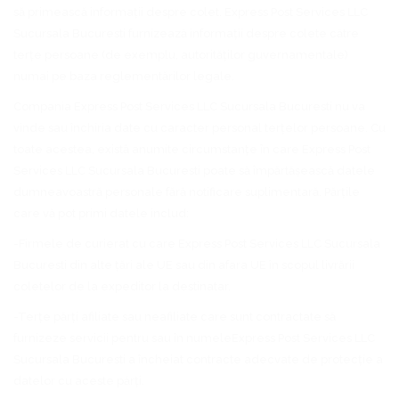
să primească informații despre colet. Express Post Services LLC
Sucursala Bucuresti furnizează informații despre colete către
terțe persoane (de exemplu, autorităților guvernamentale)
numai pe baza reglementărilor legale.
Compania Express Post Services LLC Sucursala Bucuresti nu va
vinde sau închiria date cu caracter personal terțelor persoane. Cu
toate acestea, există anumite circumstanțe în care Express Post
Services LLC Sucursala Bucuresti poate să împărtășească datele
dumneavoastră personale fără notificare suplimentară. Părțile
care vă pot primi datele includ:
-Firmele de curierat cu care Express Post Services LLC Sucursala
Bucuresti din alte țări ale UE sau din afara UE în scopul livrării
coletelor de la expeditor la destinatar.
-Terțe părți afiliate sau neafiliate care sunt contractate să
furnizeze servicii pentru sau în numeleExpress Post Services LLC
Sucursala Bucuresti a încheiat contracte adecvate de protecție a
datelor cu aceste părți.