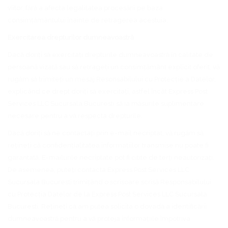
viitor, fără a afecta legalitatea procesării pe baza
consimțământului înainte de retragerea acestuia.
Exercitarea drepturilor dumneavoastră
Dacă doriți să exercitați drepturile dumneavoastră în calitate de
persoană vizată sau să retrageți un consimțământ explicit oferit, vă
rugăm să trimiteți un mesaj Resonsabilului cu Protecție a Datelor,
explicând ce drept doriți să exercitați, astfel încât Express Post
Services LLC Sucursala Bucuresti să ia măsurile suplimentare
necesare pentru a vă respecta drepturile.
Dacă doriți să ne contactați prin e-mail necriptat, vă rugăm să
rețineți că confidențialitatea informațiilor transmise nu poate fi
garantată. E-mailurile necriptate pot fi citite de terți neautorizați.
De asemenea, puteți contacta Express Post Services LLC
Sucursala Bucuresti trimițând o scrisoare scrisă Responsabilului
cu Protecția Datelor de la Express Post Services LLC Sucursala
Bucuresti. Rețineți că am putea solicita o dovadă a identificării
dumneavoastră pentru a vă proteja informațiile împotriva