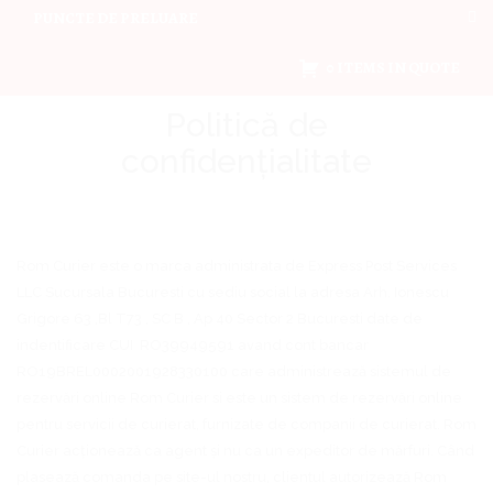
PUNCTE DE PRELUARE
0 ITEMS IN QUOTE
Politică de
confidențialitate
Rom Curier este o marca administrata de Express Post Services
LLC Sucursala Bucuresti cu sediu social la adresa Arh. Ionescu
Grigore 63 ,Bl T73 , SC B , Ap 40 Sector 2 Bucuresti date de
indentificare CUI RO39949591 avand cont bancar
RO19BREL0002001928330100 care administrează sistemul de
rezervări online Rom Curier si este un sistem de rezervări online
pentru servicii de curierat, furnizate de companii de curierat. Rom
Curier acționează ca agent și nu ca un expeditor de mărfuri. Când
plasează comanda pe site-ul nostru, clientul autorizează Rom