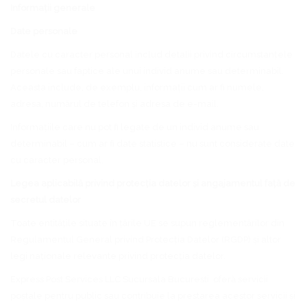
Informații generale
Date personale
Datele cu caracter personal includ detalii privind circumstanțele
personale sau faptice ale unui individ anume sau determinabil.
Aceasta include, de exemplu, informații cum ar fi numele,
adresa, numărul de telefon și adresa de e-mail.
Informațiile care nu pot fi legate de un individ anume sau
determinabil – cum ar fi date statistice – nu sunt considerate date
cu caracter personal.
Legea aplicabilă privind protecția datelor și angajamentul față de
secretul datelor
Toate entitățile situate în țările UE se supun reglementărilor din
Regulamentul General privind Protecția Datelor (RGDP) și altor
legi naționale relevante privind protecția datelor.
Express Post Services LLC Sucursala Bucuresti oferă servicii
poștale pentru public sau contribuie la prestarea acestor servicii și