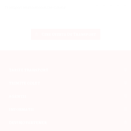
Transport International De Colete
Cere Oferta De Transport
TARIFE TRANSPORT
TRIMITE COLET
AGENTII
INFORMATII
DEVINO PARTENER