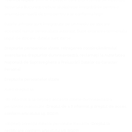
Sucursala Bucuresti trebuie să păstreze înregistrările pentru o
anumită perioadă de timp pentru a se conforma legii.
Datele arhivate sunt înregistrate pe un mediu de stocare
accesibil numai personalului autorizat. După expirarea termenului
legal de stocare, datele sunt șterse.
Drepturile persoanelor vizate, retragerea consimțământului,
exercitarea drepturilor dumneavoastră, reclamații la Autoritatea
Naţională de Supraveghere a Prelucrării Datelor cu Caracter
Personal
Drepturile persoanelor vizate
Aveți dreptul să:
-fiți informat și să dețineți acces la datele dumneavoastră
personale prelucrate (
Dreptul de a fi informat și dreptul de acces
conform articolului 15, RGDP
)
;
-obțineți corecția datelor personale inexacte (
Dreptul la
rectificare conform articolului 16, RGDP
)