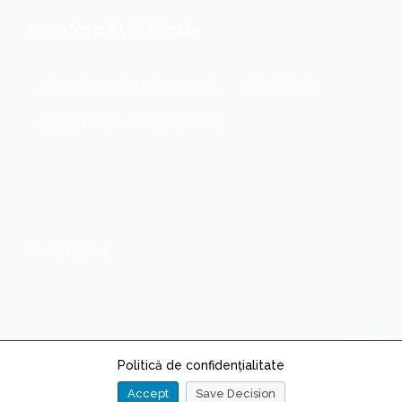
Rom Curier Voluntari
Bdul Voluntari 85B,Voluntari / Ilfov
+40763880405
comenzi.romcurier@gmail.com
Plata cu cardul
Politică de confidențialitate
Accept
Save Decision