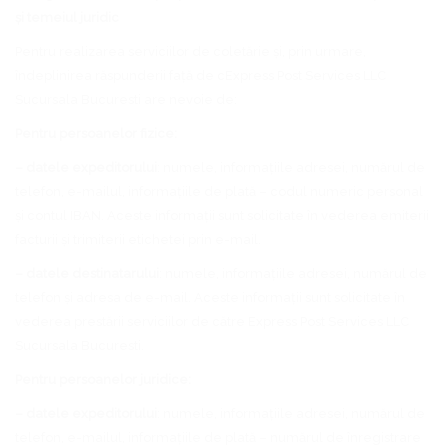
și temeiul juridic
Pentru realizarea serviciilor de coletărie și, prin urmare,
îndeplinirea răspunderii față de cExpress Post Services LLC
Sucursala Bucuresti are nevoie de:
Pentru persoanelor fizice:
– datele expeditorului
: numele, informațiile adresei, numărul de
telefon, e-mailul, informațiile de plată – codul numeric personal
și contul IBAN. Aceste informații sunt solicitate în vederea emiterii
facturii și trimiterii etichetei prin e-mail.
– datele destinatarului
: numele, informațiile adresei, numărul de
telefon și adresa de e-mail. Aceste informații sunt solicitate în
vederea prestării serviciilor de către Express Post Services LLC
Sucursala Bucuresti.
Pentru persoanelor juridice:
– datele expeditorului
: numele, informațiile adresei, numărul de
telefon, e-mailul, informațiile de plată – numărul de înregistrare