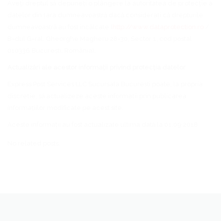
Aveți dreptul să depuneți o plângere la autoritatea de protecție a
datelor din țara dumneavoastră dacă considerați că drepturile
dumneavoastră au fost încălcate (
http://www.dataprotection.ro
/
B-dul G-ral. Gheorghe Magheru 28-30, Sector 1, cod postal
010336 București, România).
Actualizări ale acestor informații privind protecția datelor
Express Post Services LLC Sucursala Bucuresti poate, la propria
discreție, să actualizeze aceste informații prin publicarea
informațiilor modificate pe acest site.
Aceste informații au fost actualizate ultima dată la 01.09 2018
No related posts.