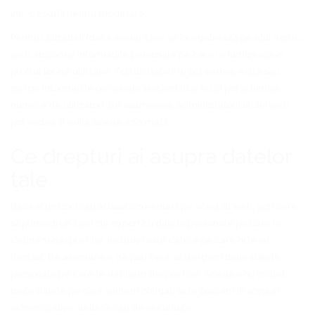
într-o coadă pentru moderare.
Pentru utilizatorii (dacă există) care se înregistrează pe situl nostru
web, stocăm și informațiile personale pe care le furnizează în
profilul lor de utilizator. Toți utilizatorii își pot vedea, edita sau
șterge informațiile personale oricând (dar nu își pot schimba
numele de utilizator). De asemenea, administratorii sitului web
pot vedea și edita aceste informații.
Ce drepturi ai asupra datelor
tale
Dacă ai un cont sau ai lăsat comentarii pe acest sit web, poți cere
să primești un fișier de export cu datele personale pe care le
deținem despre tine, inclusiv toate datele pe care ni le-ai
furnizat. De asemenea, ne poți cere să ștergem toate datele
personale pe care le deținem despre tine. Acestea nu includ
toate datele pe care suntem obligați să le păstrăm în scopuri
administrative, juridice sau de securitate.