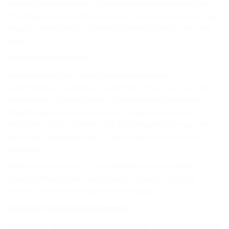
este obligată să respecte reglementările privind secretul poștei.
Toți angajații Express Post Services LLC Sucursala Bucuresti s-au
angajat, prin semnătură, să adere la secretul datelor și secretul
poștei.
Securitatea informațiilor
Prin intermediul unor măsuri de securitate tehnice și
organizaționale, compania Express Post Services LLC Sucursala
Bucuresti fac tot posibilul pentru a proteja datele personale
împotriva pierderilor sau abuzurilor. Datele personale sunt
prelucrate numai în sisteme care sunt protejate prin măsuri de
securitate corespunzătoare, în conformitate cu Politicile de
securitate IT .
Express Post Services LLC Sucursala Bucuresti va modifica
măsurile de securitate și de protecție a datelor oricât este
necesar în funcție de progresele tehnologice.
Date privind expedierile și destinatarii
Categorii de date, scopul prelucrării datelor cu caracter personal