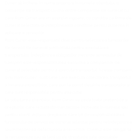
Curier să încheie, în nume propriu și în numele clientului, o
convenție de transport cu una dintre companiile de curierat cu
care Rom Curier are un acord in vigoare, cu condiția ca firma de
curierat selectată să îndeplinească condițiile pentru punerea în
aplicare a serviciilor.
Rom Curier este responsabil doar pentru selectarea furnizorilor
de servicii de curierat și niciodată pentru executarea
transportului. Îndeplinirea obligațiilor inerente serviciului de
transport este responsabilitatea exclusivă a companiilor de
curierat selectate pentru a executa transportul. Aceste companii,
și nu Rom Curier , sunt cele care execută colectarea, transportul
și livrarea expedițiilor, care pun la punct detaliile transportului și
care sunt responsabile pentru execuție.
La solicitarea clientului, Rom Curier va ceda toate pretențiile și
drepturile care rezultă din tranzacțiile încheiate în numele său
pentru client, inclusiv drepturile care țin de responsabilitatea
furnizorului de servicii de curierat selectat pentru neîndeplinirea
sau îndeplinirea defectuoasă a serviciilor. Clientul este obligat să
își recupereze sau să facă uz de drepturile sale opozabile