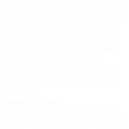
-obțineți ștergerea datelor dumneavoastră personale (
Dreptul la
ștergerea datelor – „Dreptul de a fi uitat” – conform articolului 17,
RGDP
)
-restricționați prelucrarea (
Dreptul la restricționarea prelucrării
conform articolului 18, RGDP
)
-primiți datele dumneavoastra personale furnizate (
Dreptul la
portabilitatea datelor conform articolului 20, RGDP
)
-obiectați la prelucrarea datelor din motive legate de situația
dumneavoastră particulară, bazată pe interese legitime sau pe
îndeplinirea unei sarcini de interes public (
Dreptul la opoziție
conform articolului 21, RGDP
)cu condiția îndeplinirii cerințelor
legale necesare.
Retragerea consimțământului
În cazul în care consimțământul dumneavoastră a fost solicitat
pentru prelucrarea datelor personale, vă rugăm să fiți informat că
aveți dreptul să retrageți acest consimțământ în orice moment în