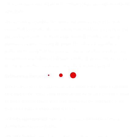
-Alte persoane sau organizații, conform legii sau reglementărilor
aplicabile.
-Personalul și agențiile din domeniul aplicării legii în scopul
respectării cerințelor de securitate națională sau ca parte a unui
proces legal pentru protejarea proprietății noastre sau pentru
promovarea unei investigații privind încălcarea regulilor și
politicilor Express Post Services LLC Sucursala Bucuresti, acces
neautorizat sau folosirea echipamentelor Express Post Services
LLC Sucursala Bucuresti sau orice altă activitate ilegală.
Reținerea și ștergerea
Express Post Services LLC Sucursala Bucuresti prelucrează date
cu caracter personal atâta timp cât sunt necesare pentru scopul
pentru care le folosim. Vom determina cât de mult să păstrăm
datele pe baza următoarelor cerințe:
-Cerințe operaționale:
cum ar fi perioada de timp necesară
pentru furnizarea serviciilor.
-Cerințe legale:
cum ar fi cazul în care Express Post Services LLC