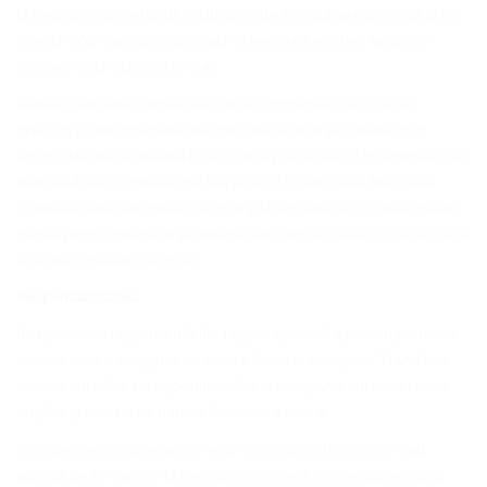
la Registrul Comerțului, codul unic de înregistrare și contul IBAN.
Aceste informații sunt solicitate în vederea emiterii facturii și
trimiterii etichetei prin e-mail.
Datele destinate transferului către companiile de curierat,
precum și documentația de interfață (scanarea coletelor în
locații diferite) și dovada livrării pot fi prelucrate și înregistrate de
diverse filiale . Express Post Services LLC Sucursala Bucuresti
folosește date personale cu privire la expediere și la destinatari
numai pentru îndeplinirea obligațiilor contractuale. Orice utilizare
ulterioară nu este permisă.
Responsabilitatea
Respectarea reglementărilor legale aplicabile privind protecția
datelor este o obligație de bază a fiecărei companii. Transferul
datelor de către un expeditor către o companie de curierat nu
implică prelucrarea datelor în numele altora.
Companiile de curierat primesc numărul de telefon și / sau
adresa de e-mail de la expeditorul care a comandat serviciul.