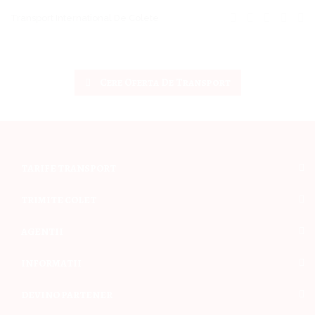
Transport International De Colete
Cere Oferta De Transport
TARIFE TRANSPORT
TRIMITE COLET
AGENTII
INFORMATII
DEVINO PARTENER