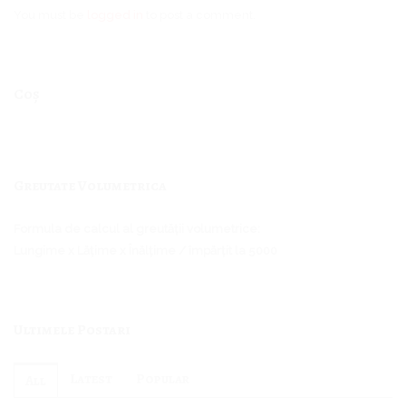
You must be
logged in
to post a comment.
Coș
Greutate Volumetrica
Formula de calcul al greutății volumetrice:
Lungime x Lățime x Înălțime / împărțit la 5000
Ultimele Postari
Latest
Popular
All