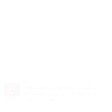
27
Cum Trimit Documente In Costa Rica
Aug
By,
redmax1970
Expedieri Internationale
2023
Comments: no comments