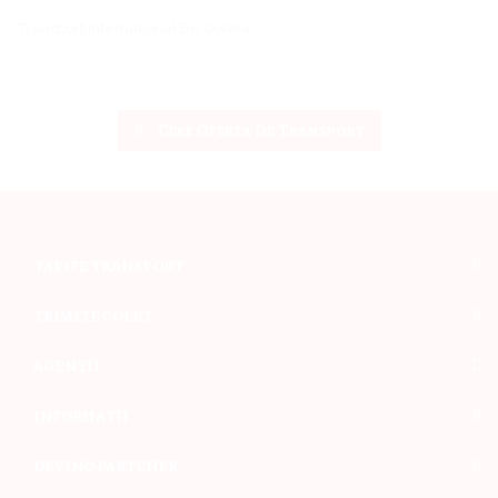
Transport International De Colete
Cere Oferta De Transport
TARIFE TRANSPORT
TRIMITE COLET
AGENTII
INFORMATII
DEVINO PARTENER