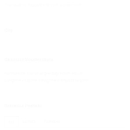
You must be
logged in
to post a comment.
Coș
Greutate Volumetrica
Formula de calcul al greutății volumetrice:
Lungime x Lățime x Înălțime / împărțit la 5000
Ultimele Postari
Latest
Popular
All