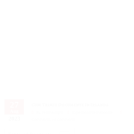
27
Cum Trimit Documente In Irlanda
Aug
By,
redmax1970
Expedieri Internationale
2023
Comments: no comments