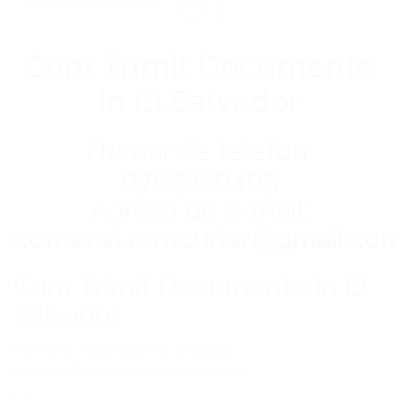
Table of Contents
Cum Trimit Documente
In El Salvador
Numar de telefon:
0763880405
Adresa de e-mail:
comenzi.romcurier@gmail.co
Cum Trimit Documente In El
Salvador
Rom Curier
va ofera servicii de calitate.
Livrati Prin
Rom Curier
la Preturi accesibile