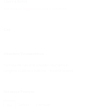
Leave a Reply
You must be
logged in
to post a comment.
Coș
Greutate Volumetrica
Formula de calcul al greutății volumetrice:
Lungime x Lățime x Înălțime / împărțit la 5000
Ultimele Postari
Latest
Popular
All