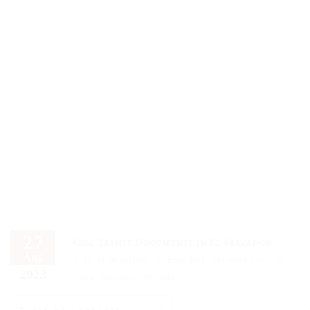
27
Cum Trimit Documente In El Salvador
Aug
By,
redmax1970
Expedieri Internationale
2023
Comments: no comments