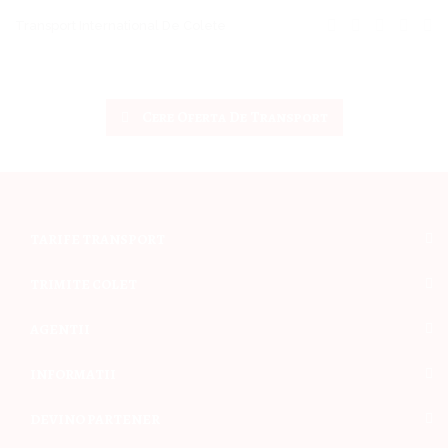
Transport International De Colete
Cere Oferta De Transport
TARIFE TRANSPORT
TRIMITE COLET
AGENTII
INFORMATII
DEVINO PARTENER