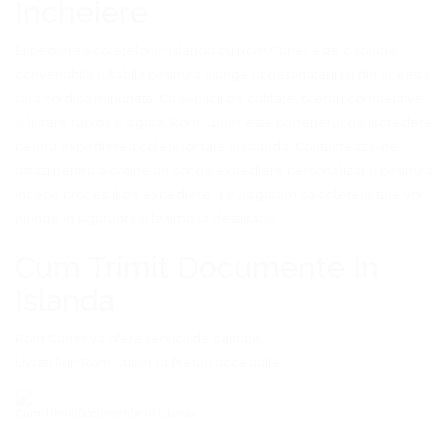
Încheiere
Expedierea coletelor în Islanda cu Rom Curier este o soluție
convenabilă și fiabilă pentru a ajunge la destinatarii tăi din această
țară nordică minunată. Cu servicii de calitate, prețuri competitive
și livrare rapidă și sigură, Rom Curier este partenerul de încredere
pentru expedierea coletelor tale în Islanda. Contactează-ne
astăzi pentru a obține un cot de expediere personalizat și pentru a
începe procesul de expediere. Te asigurăm că coletele tale vor
ajunge în siguranță și la timp la destinație.
Cum Trimit Documente In
Islanda
Rom Curier
va ofera servicii de calitate.
Livrati Prin
Rom Curier
la Preturi accesibile
Cum Trimit Documente In Islanda