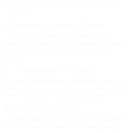
esențială pentru a evita deteriorarea conținutului în timpul
transportului.
3. Programare pentru Ridicare
Contactează echipa noastră pentru a programa ridicarea
coletului de la adresa ta. O echipă de profesioniști va veni la tine
pentru a prelua coletul și a-l aduce la centrul nostru de
distribuție.
4. Livrare Rapidă în Islanda
De la centrul nostru de distribuție, coletul tău va fi expediat rapid
către Islanda. Vom monitoriza în mod constant starea coletului și
te vom ține la curent cu orice actualizare privind livrarea.
5. Livrare la Destinatar
Una dintre cele mai mari comodități oferite de Rom Curier este
livrarea directă la adresa destinatarului în Islanda. Astfel,