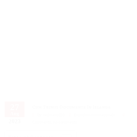
27
Cum Trimit Documente In Islanda
Aug
By,
redmax1970
Expedieri Internationale
2023
Comments: no comments