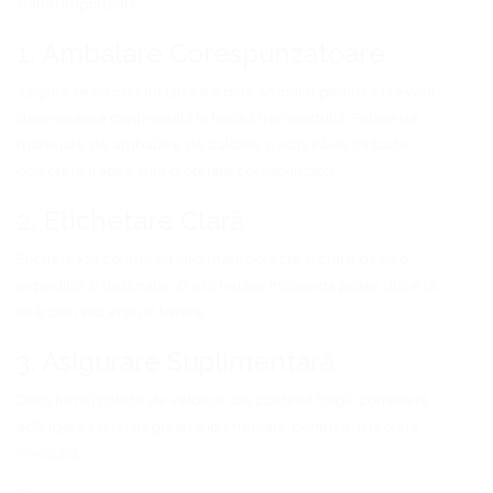
sfaturi importante:
1. Ambalare Corespunzătoare
Asigură-te că coletul tău este bine ambalat pentru a preveni
deteriorarea conținutului în timpul transportului. Folosește
materiale de ambalare de calitate și asigură-te că toate
obiectele fragile sunt protejate corespunzător.
2. Etichetare Clară
Etichetează coletul cu informații corecte și clare despre
expeditor și destinatar. O etichetare incorectă poate duce la
întârzieri sau erori în livrare.
3. Asigurare Suplimentară
Dacă trimiți colete de valoare sau conținut fragil, consideră
adăugarea unei asigurări suplimentare pentru a-ți proteja
investiția.