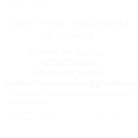
Table of Contents
Cum Trimit Documente
In Islanda
Numar de telefon:
0763880405
Adresa de e-mail:
comenzi.romcurier@gmail.co
Cum Trimit Colete în Islanda Prin Rom Curier: Servicii de Calitate și
Livrare Rapidă și Sigură
De la București la Reykjavik, cum poți să trimiți colete în Islanda cu
Rom Curier fără bătăi de cap
Trimisul coletelor în Islanda poate părea o provocare, dar cu
serviciile de încredere oferite de Rom Curier, acest proces