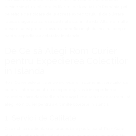
devine simplu și eficient. Indiferent de locația ta în România, poți
beneficia de ridicare de la adresa expeditorului și de o livrare
rapidă și sigură la adresa destinatarului în Islanda. Află mai multe
despre acest proces, costuri și beneficii în ghidul nostru complet
pentru expedierea coletelor în Islanda.
De Ce să Alegi Rom Curier
pentru Expedierea Colecților
în Islanda
Rom Curier este un lider de încredere în domeniul serviciilor de
curierat internațional, cu o experiență vastă în expedierea
coletelor către destinații din întreaga lume. Iată de ce ar trebui să
alegi Rom Curier pentru a-ți trimite coletele în Islanda:
1. Servicii de Calitate
Cu o echipă dedicată și un proces bine pus la punct, Rom Curier
oferă servicii de înaltă calitate pentru expedierea coletelor. Ne