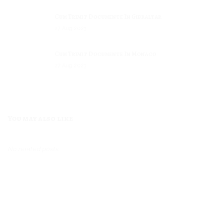
Cum Trimit Documente In Gibraltar
27
Aug
2023
Cum Trimit Documente In Monaco
27
Aug
2023
Cum Trimit Documente In Liechtenstein
27
Aug
2023
You may also like
Cum Trimit Documente In Dominica
27
Aug
2023
No related posts.
Cum Trimit Documente In Andorra
27
Aug
2023
Cum Trimit Documente In Seychelles
27
Aug
2023