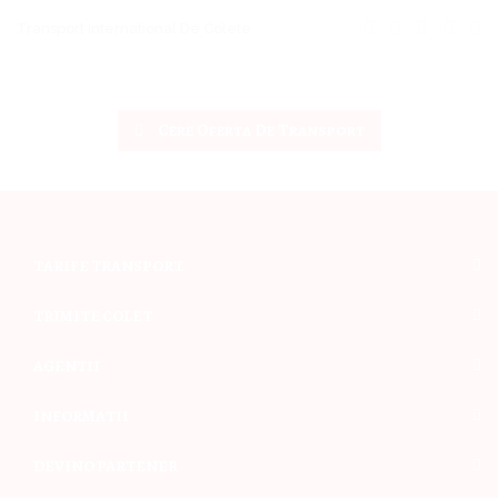
Transport International De Colete
Cere Oferta De Transport
TARIFE TRANSPORT
TRIMITE COLET
AGENTII
INFORMATII
DEVINO PARTENER