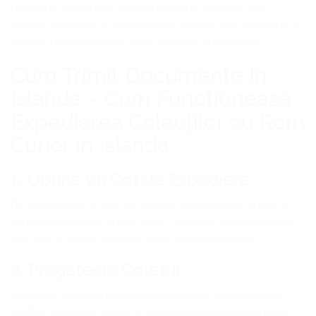
Livrarea în Islanda este realizată rapid și în siguranță. Avem
parteneriate solide cu companiile de transport internațional și ne
asigurăm că coletele tale ajung în timp util la destinație.
Cum Trimit Documente In
Islanda – Cum Funcționează
Expedierea Colecților cu Rom
Curier în Islanda
1. Obține un Cot de Expediere
Primul pas pentru a-ți trimite coletele în Islanda este să obții un
cot de expediere de la Rom Curier. Acesta va include costurile
estimate, termenul de livrare și alte detalii importante.
2. Pregătește Coletul
Asigură-te că coletul tău este bine ambalat și etichetat corect
conform cerințelor noastre. O ambalare corespunzătoare este