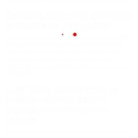
destinatarul nu va trebui să se deplaseze pentru a ridica coletul.
Costurile Expedierii Colecților
în Islanda cu Rom Curier
Costurile expedierii coletelor în Islanda cu Rom Curier variază în
funcție de mai mulți factori, inclusiv greutatea și dimensiunile
coletului, distanța de parcurs și serviciile suplimentare dorite,
cum ar fi asigurarea. Pentru a obține o estimare precisă,
contactează echipa noastră pentru a obține un cot de expediere
personalizat.
Cum Trimit Documente In
Islanda – Sfaturi pentru
Expedierea Colecților în
Islanda
Pentru o experiență de expediere cât mai netedă, iată câteva