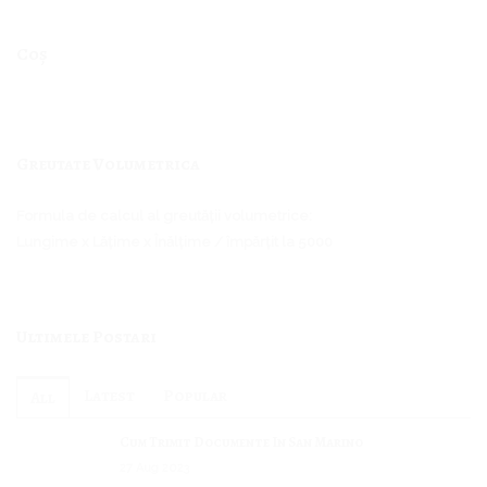
Coș
Greutate Volumetrica
Formula de calcul al greutății volumetrice:
Lungime x Lățime x Înălțime / împărțit la 5000
Ultimele Postari
Latest
Popular
All
Cum Trimit Documente In San Marino
27
Aug
2023