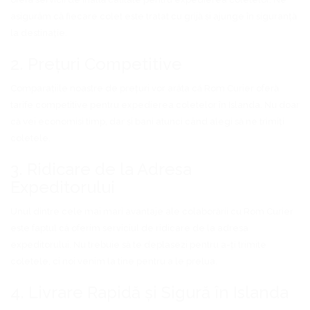
asigurăm că fiecare colet este tratat cu grijă și ajunge în siguranță
la destinație.
2. Prețuri Competitive
Comparațiile noastre de prețuri vor arăta că Rom Curier oferă
tarife competitive pentru expedierea coletelor în Islanda. Nu doar
că vei economisi timp, dar și bani atunci când alegi să ne trimiți
coletele.
3. Ridicare de la Adresa
Expeditorului
Unul dintre cele mai mari avantaje ale colaborării cu Rom Curier
este faptul că oferim serviciul de ridicare de la adresa
expeditorului. Nu trebuie să te deplasezi pentru a-ți trimite
coletele, ci noi venim la tine pentru a le prelua.
4. Livrare Rapidă și Sigură în Islanda