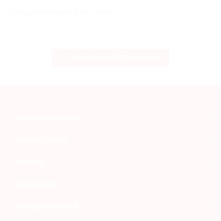
Transport International De Colete
Cere Oferta De Transport
TARIFE TRANSPORT
TRIMITE COLET
AGENTII
INFORMATII
DEVINO PARTENER