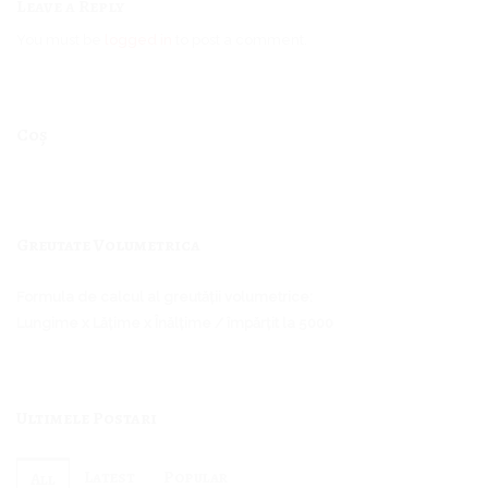
Leave a Reply
You must be
logged in
to post a comment.
Coș
Greutate Volumetrica
Formula de calcul al greutății volumetrice:
Lungime x Lățime x Înălțime / împărțit la 5000
Ultimele Postari
Latest
Popular
All