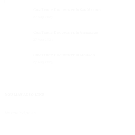
Cum Trimit Documente In San Marino
27
Aug
2023
Cum Trimit Documente In Gibraltar
27
Aug
2023
Cum Trimit Documente In Monaco
27
Aug
2023
Cum Trimit Documente In Liechtenstein
27
Aug
2023
You may also like
Cum Trimit Documente In Dominica
27
Aug
2023
No related posts.
Cum Trimit Documente In Andorra
27
Aug
2023