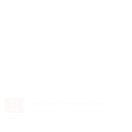
27
Cum Trimit Documente In Gambia
Aug
By,
redmax1970
Expedieri Internationale
2023
Comments: no comments